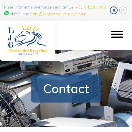
Meer informatie over onze service? Bel
+31 6 42554449
NL
EN
of mail naar
info@ljgelectronicsrecycling.nl
Contact