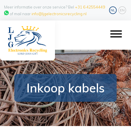
Meer informatie over onze service? Bel
+31 6 42554449
NL
EN
of mail naar
info@ljgelectronicsrecycling.nl
Inkoop kabels